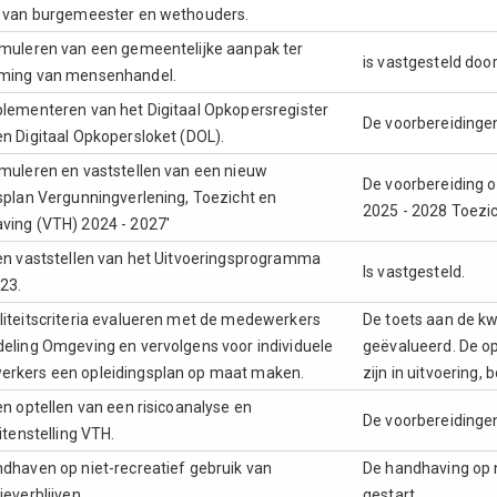
e van burgemeester en wethouders.
rmuleren van een gemeentelijke aanpak ter
is vastgesteld door
ming van mensenhandel.
plementeren van het Digitaal Opkopersregister
De voorbereidingen
n Digitaal Opkopersloket (DOL).
muleren en vaststellen van een nieuw
De voorbereiding o
splan Vergunningverlening, Toezicht en
2025 - 2028 Toezic
ving (VTH) 2024 - 2027'
ten vaststellen van het Uitvoeringsprogramma
Is vastgesteld.
23.
liteitscriteria evalueren met de medewerkers
De toets aan de kw
eling Omgeving en vervolgens voor individuele
geëvalueerd. De o
rkers een opleidingsplan op maat maken.
zijn in uitvoering,
en optellen van een risicoanalyse en
De voorbereidingen
eitenstelling VTH.
dhaven op niet-recreatief gebruik van
De handhaving op ni
ieverblijven.
gestart.