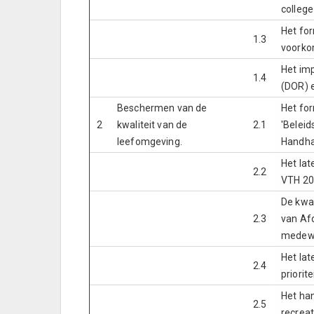
colleg
Het fo
1.3
voorko
Het im
1.4
(DOR) e
Beschermen van de
Het for
2
kwaliteit van de
2.1
'Beleid
leefomgeving.
Handha
Het la
2.2
VTH 20
De kwa
2.3
van Afd
medewe
Het lat
2.4
priorit
Het han
2.5
recreat