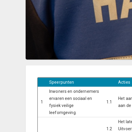
Speerpunten
Acties
Inwoners en ondernemers
ervaren een sociaal en
Het aa
1
1.1
fysiek veilige
aan de
leefomgeving.
Het lat
1.2
Uitvoe